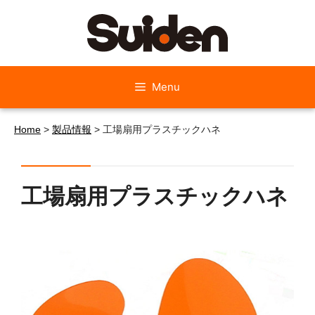
Skip
to
content
Menu
Home
>
製品情報
>
工場扇用プラスチックハネ
工場扇用プラスチックハネ